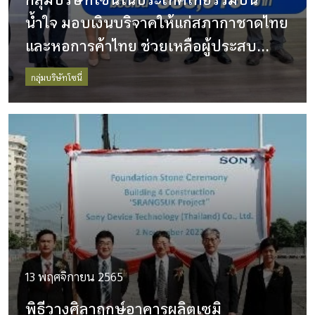
น้ำใจ มอบเงินบริจาคให้แก่สภากาชาดไทย
และหอการค้าไทย ช่วยเหลือผู้ประสบ
อุทกภัยภาคใต้ และผู้ประสบภัยแผ่นดิน
กลุ่มบริษัทโซนี่
ไหวในประเทศญี่ปุ่น
13 พฤศจิกายน 2565
พิธีวางศิลาฤกษ์อาคารผลิตเซมิ