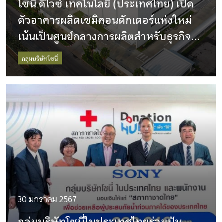
โซนี่ ดีไวซ์ เทคโนโลยี (ประเทศไทย) เปิด
ตัวอาคารผลิตเซมิคอนดักเตอร์แห่งใหม่
เน้นเป็นศูนย์กลางการผลิตสำหรับธุรกิจ
Imaging & Sensing Solutions รองรับ
กลุ่มบริษัทโซนี่
แนวโน้มตลาดเซมิคอนดักเตอร์ที่จะขยาย
ตัวเพิ่มขึ้นในอนาคต
30 มกราคม 2567
กลุ่มบริษัทโซนี่ในประเทศไทยร่วมปัน