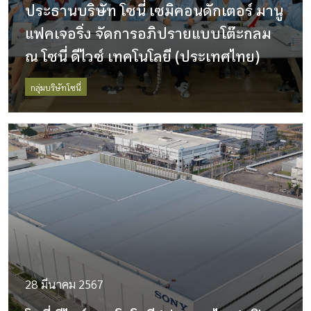
ประธานบริษัท โซนี่ เซมิคอนดักเตอร์ มานู
แฟคเจอริ่ง จัดการอภิปรายแบบโต๊ะกลม
ณ โซนี่ ดีไวซ์ เทคโนโลยี (ประเทศไทย)
กลุ่มบริษัทโซนี่
28 มีนาคม 2567